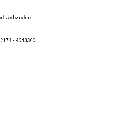
nd vorhanden!
 02174 - 4943369